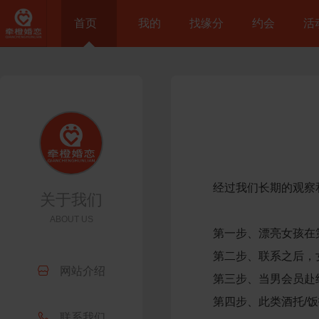
首页
我的
找缘分
约会
活
经过我们长期的观察
关于我们
ABOUT US
第一步、漂亮女孩在
第二步、联系之后，

网站介绍
第三步、当男会员赴
第四步、此类酒托/

联系我们