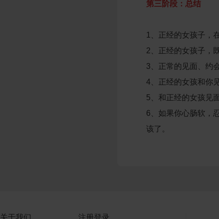
第三阶段：总结
1、正经的女孩子，
2、正经的女孩子，
3、正常的见面、约
4、正经的女孩和你
5、和正经的女孩见
6、如果你心肠软，
该了。
关于我们
注册登录