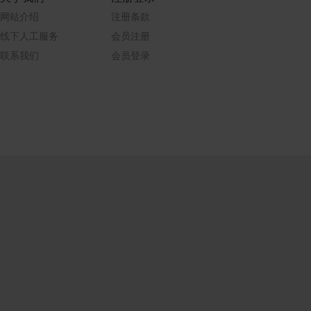
网站介绍
注册条款
线下人工服务
会员注册
联系我们
会员登录