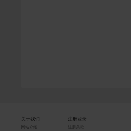
关于我们
注册登录
网站介绍
注册条款