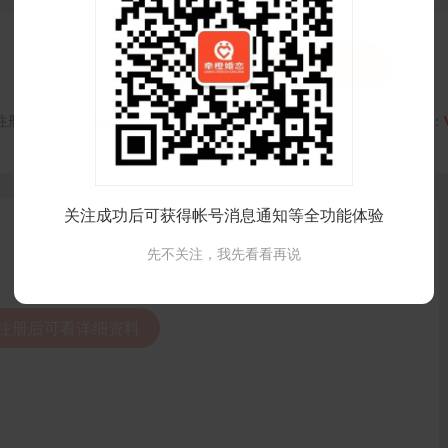


打招呼
红娘牵线
注册时间：
VIP会员可见
最后登录时间：
VIP会员可见
最后位置：
关注成功后可获得帐号消息通知等全功能体验
先不关注，我先看看再说
录注册后可看详细资料