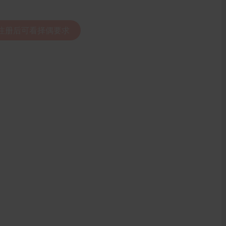
录注册后可看择偶要求