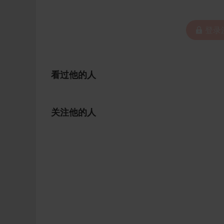
 登
看过他的人
关注他的人