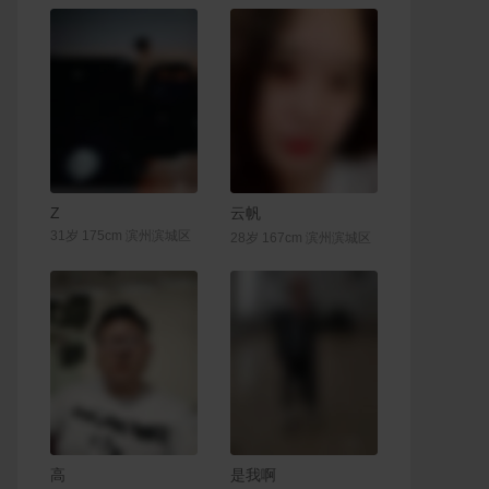
联系Ta
联系Ta
Z
云帆
31岁 175cm 滨州滨城区
28岁 167cm 滨州滨城区
联系Ta
联系Ta
高
是我啊