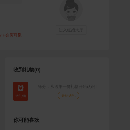
进入红娘大厅
VIP会员可见
收到礼物(0)
缘分，从送第一份礼物开始认识！

开始送礼
你可能喜欢