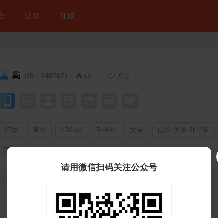
会
活动
红娘
高
（ID：145767）
关注


59
37岁
离异
170cm
5~8千
大专
山东 滨州 邹平市
已购房(无贷款)
期望随时结婚
请用微信扫码关注公众号
个人独白：
 登录注册后可看自我介绍