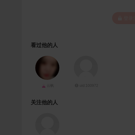
 登
看过他的人
云帆
uid:100972
关注他的人