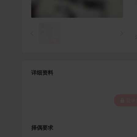


1
/
1
详细资料
 登
择偶要求